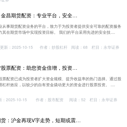
炒股配资开户技巧 金昌期货配资：专业平台，安全可靠，助力投资
业从事期货配资业务的平台，致力于为投资者提供安全可靠的配资服务
其在期货市场中实现投资目标。 我们的平台采用先进的安全技....
更新：2025-10-15
作者：炒股杠杆
阅读：
68
栏目：
永华证券
汾阳股票配资 南宁股票配资：助您资金倍增，投资无忧
股票配资已成为投资者扩大资金规模、提升收益率的热门选择。通过股
杠杆效应，以较少的自有资金撬动更大的资金进行股票投资。 ....
：2025-10-15
作者：股市配资
阅读：
52
栏目：
永华证券
炒股票配资 光大期货：沪金再现V字走势，短期或震荡加剧