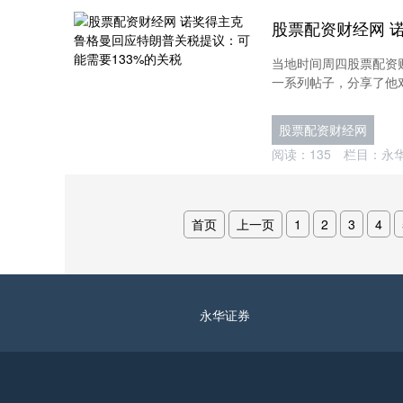
当地时间周四股票配资
一系列帖子，分享了他对
股票配资财经网
阅读：
135
栏目：
永
首页
上一页
1
2
3
4
永华证券