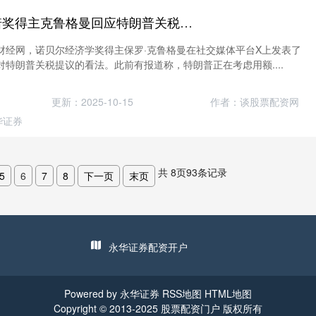
股票配资财经网 诺奖得主克鲁格曼回应特朗普关税提议：可能需要133%的关税
财经网，诺贝尔经济学奖得主保罗·克鲁格曼在社交媒体平台X上发表了
特朗普关税提议的看法。此前有报道称，特朗普正在考虑用额....
更新：2025-10-15
作者：谈股票配资网
华证券
共
8
页
93
条记录
5
6
7
8
下一页
末页
永华证券配资开户
Powered by
永华证券
RSS地图
HTML地图
Copyright
© 2013-2025
股票配资门户
版权所有