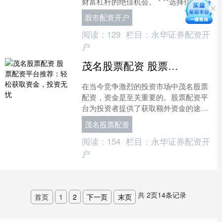
财富杠杆的绝佳机会。 * **选择信誉良
好的配资公司：**选择受监管且拥有良
股市配资开户
好声誉的配资公司....
阅读：
129
栏目：
永华证券配资开
户
茂名股票配资 股票配资平台推荐：轻松获取资金，投资无忧
在当今竞争激烈的投资市场中茂名股票
配资，资金是至关重要的。股票配资平
台为投资者提供了获取额外资金的途
径，让他们能够扩大投资组合并增加潜
茂名股票配资
在收益。 正规的配资公司会....
阅读：
154
栏目：
永华证券配资开
户
共
2
页
14
条记录
首页
1
2
下一页
末页