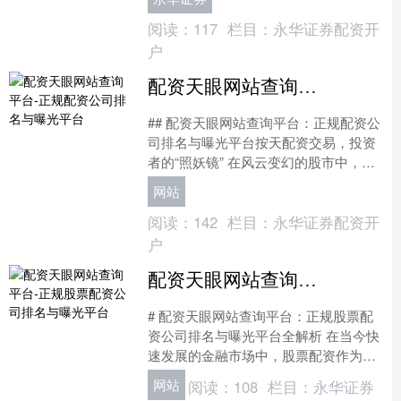
然而，市场上配资平台鱼龙....
阅读：
117
栏目：
永华证券配资开
户
配资天眼网站查询平台-正规配资公司排名与曝光平台
## 配资天眼网站查询平台：正规配资公
司排名与曝光平台按天配资交易，投资
者的“照妖镜” 在风云变幻的股市中，配
资作为一种放大资金杠杆的工具，吸引
网站
了众多渴望快速获....
阅读：
142
栏目：
永华证券配资开
户
配资天眼网站查询平台-正规股票配资公司排名与曝光平台
# 配资天眼网站查询平台：正规股票配
资公司排名与曝光平台全解析 在当今快
速发展的金融市场中，股票配资作为一
种杠杆投资方式，吸引了众多投资者的
网站
阅读：
108
栏目：
永华证券
关注。然而，市场上配....