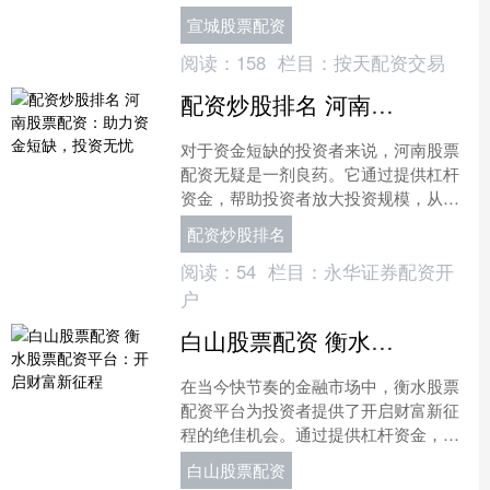
业内领先的配资平台，以其安全可靠、
宣城股票配资
专业高效的优势，为投资者....
阅读：
158
栏目：
按天配资交易
配资炒股排名 河南股票配资：助力资金短缺，投资无忧
对于资金短缺的投资者来说，河南股票
配资无疑是一剂良药。它通过提供杠杆
资金，帮助投资者放大投资规模，从而
提升收益潜力。 * **监管资质：**选择受
配资炒股排名
证监会或其他监....
阅读：
54
栏目：
永华证券配资开
户
白山股票配资 衡水股票配资平台：开启财富新征程
在当今快节奏的金融市场中，衡水股票
配资平台为投资者提供了开启财富新征
程的绝佳机会。通过提供杠杆资金，配
资平台使投资者能够放大其投资潜力，
白山股票配资
从而获得更高的回报。 *....