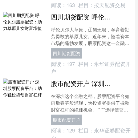
阅读：
163
栏目：
按天配资交易
四川期货配资 呼伦贝尔股票配资：助力草原儿女财富增值
呼伦贝尔大草原，辽阔无垠，孕育着勤
劳勇敢的草原儿女。近年来，随着资本
市场的蓬勃发展，股票配资这一金融工
具走进呼伦贝尔四川期货配资，为草原
四川期货配资
儿女财富增值提供了新的机....
阅读：
197
栏目：
永华证券配资开
户
股市配资开户 深圳股票配资平台：助你轻松撬动财富杠杆
在深圳这个金融之都，股票配资平台如
雨后春笋般涌现，为投资者提供了撬动
财富杠杆的绝佳机会。 * **选择信誉良
好的配资公司：**选择受监管且拥有良
股市配资开户
好声誉的配资公司....
阅读：
129
栏目：
永华证券配资开
户