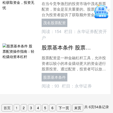
在当今竞争激烈的投资市场中茂名股票
配资，资金是至关重要的。股票配资平
台为投资者提供了获取额外资金的途
径，让他们能够扩大投资组合并增加潜
茂名股票配资
在收益。 正规的配资公司会....
阅读：
154
栏目：
永华证券配资开
户
股票基本条件 股票配资操作指南：轻松撬动资本杠杆
股票配资是一种金融杠杆工具，允许投
资者以较小的本金撬动更大的资金进行
股票投资。通过配资，投资者可以放大
收益，但同时也要承担更高的风险。 榆
股票基本条件
林股票配资公司提供多种....
阅读：
93
栏目：
永华证券
共
6
页
54
条记录
首页
1
2
3
4
5
6
下一页
末页