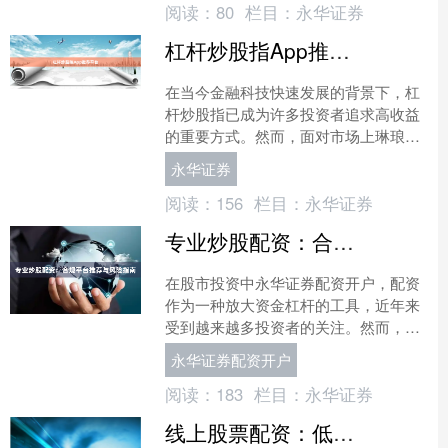
阅读：
80
栏目：
永华证券
杠杆炒股指App推荐平台
在当今金融科技快速发展的背景下，杠
杆炒股指已成为许多投资者追求高收益
的重要方式。然而，面对市场上琳琅满
目的杠杆炒股指App永华证券，如何选
永华证券
择安全可靠的平台成为投....
阅读：
156
栏目：
永华证券
专业炒股配资：合规平台推荐与风险指南
在股市投资中永华证券配资开户，配资
作为一种放大资金杠杆的工具，近年来
受到越来越多投资者的关注。然而，由
于行业监管趋严，许多不合规的配资平
永华证券配资开户
台已被清理出局。对于投资....
阅读：
183
栏目：
永华证券
线上股票配资：低门槛杠杆炒股新选择