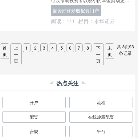
可以帮助投资者以较小的本金撬动更大
的资金，从而获得更高的收益。 与正规
配资好评炒股配资门户
股票配资公司合作，投资....
阅读：
111
栏目：
永华证券
共
8
页
93
首
上
1
2
3
4
5
6
7
8
下
末
条记录
页
一
一
页
页
页
热点关注
开户
流程
配资
在线炒股配资
合规
平台