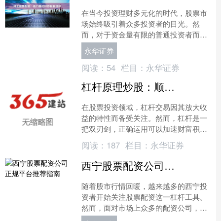
在当今投资理财多元化的时代，股票市
场始终吸引着众多投资者的目光。然
而，对于资金量有限的普通投资者而
言，如何以较小的本金参与更高价值的
永华证券
股票交易，成为许多人关注的焦....
阅读：
54
栏目：
永华证券
杠杆原理炒股：顺势加仓与风险管理
在股票投资领域，杠杆交易因其放大收
益的特性而备受关注。然而，杠杆是一
把双刃剑，正确运用可以加速财富积
累，操作不当则可能导致惨重损失。本
阅读：
187
栏目：
永华证券
文将围绕“顺势加仓”与“风....
西宁股票配资公司正规平台推荐指南
随着股市行情回暖，越来越多的西宁投
资者开始关注股票配资这一杠杆工具。
然而，面对市场上众多的配资公司，如
何选择正规、安全的平台成为投资者最