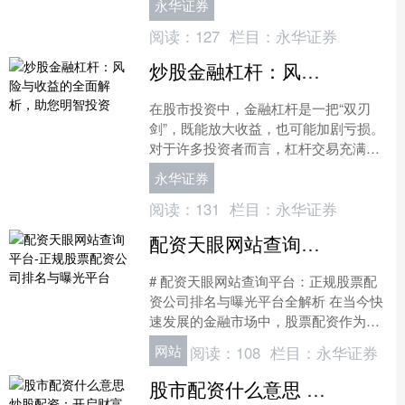
永华证券
关心的问题。本文将为您详....
阅读：
127
栏目：
永华证券
炒股金融杠杆：风险与收益的全面解析，助您明智投资
在股市投资中，金融杠杆是一把“双刃
剑”，既能放大收益，也可能加剧亏损。
对于许多投资者而言，杠杆交易充满了
诱惑与风险。本文将全面解析炒股金融
永华证券
杠杆的运作机制、潜在收....
阅读：
131
栏目：
永华证券
配资天眼网站查询平台-正规股票配资公司排名与曝光平台
# 配资天眼网站查询平台：正规股票配
资公司排名与曝光平台全解析 在当今快
速发展的金融市场中，股票配资作为一
种杠杆投资方式，吸引了众多投资者的
网站
阅读：
108
栏目：
永华证券
关注。然而，市场上配....
股市配资什么意思 炒股配资：开启财富增值新篇章，轻松入场，倍增收益