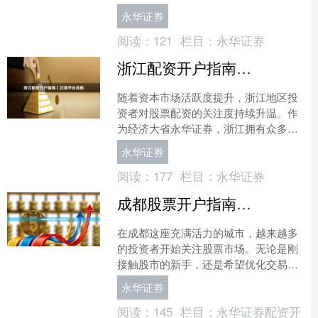
而言，了解本地化的配资策略与操作要
永华证券
点，不仅能提升投资效率，....
阅读：
121
栏目：
永华证券
浙江配资开户指南｜正规平台流程
随着资本市场活跃度提升，浙江地区投
资者对股票配资的关注度持续升温。作
为经济大省永华证券，浙江拥有众多合
规配资平台，但如何选择正规渠道、完
永华证券
成安全开户仍是许多投资者....
阅读：
177
栏目：
永华证券
成都股票开户指南｜低佣金通道
在成都这座充满活力的城市，越来越多
的投资者开始关注股票市场。无论是刚
接触股市的新手，还是希望优化交易成
本的老股民，选择一家合适的券商和低
永华证券
佣金通道都至关重要。本文....
阅读：
145
栏目：
永华证券配资开