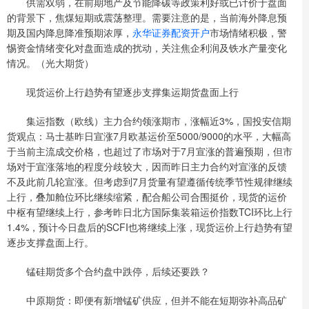
供需双弱，在前期地产及节能降碳等政策利好或已计价于盘面
的背景下，焦煤短期或震荡整理。需要注意的是，当前海外降息预
期及国内降息降准预期浓厚，
永华证券配资开户
市场情绪积极，警
惕资金情绪变化对盘面造成的扰动，关注焦企利润及铁水产量变化
情况。（光大期货）
现货运价上行趋势有望逐步支撑集运期货盘面上行
集运指数（欧线）主力合约领涨期市，涨幅近3%，国投安信期
货观点：马士基昨日宣涨7月欧基运价至5000/9000的水平，大幅高
于当前主流成交价格，也超过了市场对于7月宣涨的普遍预期，但市
场对于宣涨落地的程度分歧较大，因而昨日主力合约对宣涨的反馈
不及此前几轮宣涨。但考虑到7月货量有望遵循传统季节性规律继续
上行，叠加舱位环比继续缩紧，配合船公司合围挺价，现货的运价
中枢有望继续上行，参考昨日北方国际集装箱运价指数TCI环比上行
1.4%，预计今日盘后的SCFI也将继续上涨，现货运价上行趋势有望
逐步支撑盘面上行。
锰硅期货多个合约盘中跌停，后续还要跌？
中原期货：即便有新增锰矿供应，但并不能在短期弥补高品矿