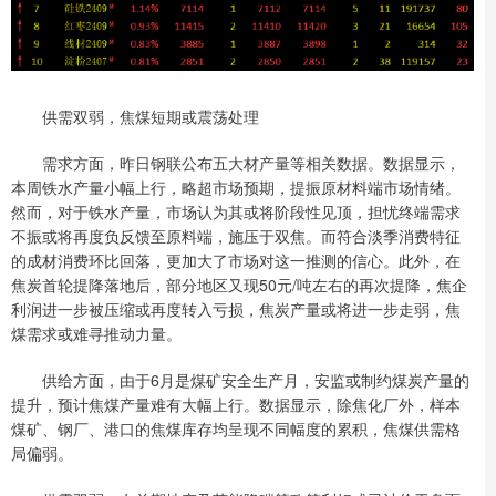
供需双弱，焦煤短期或震荡处理
需求方面，昨日钢联公布五大材产量等相关数据。数据显示，
本周铁水产量小幅上行，略超市场预期，提振原材料端市场情绪。
然而，对于铁水产量，市场认为其或将阶段性见顶，担忧终端需求
不振或将再度负反馈至原料端，施压于双焦。而符合淡季消费特征
的成材消费环比回落，更加大了市场对这一推测的信心。此外，在
焦炭首轮提降落地后，部分地区又现50元/吨左右的再次提降，焦企
利润进一步被压缩或再度转入亏损，焦炭产量或将进一步走弱，焦
煤需求或难寻推动力量。
供给方面，由于6月是煤矿安全生产月，安监或制约煤炭产量的
提升，预计焦煤产量难有大幅上行。数据显示，除焦化厂外，样本
煤矿、钢厂、港口的焦煤库存均呈现不同幅度的累积，焦煤供需格
局偏弱。