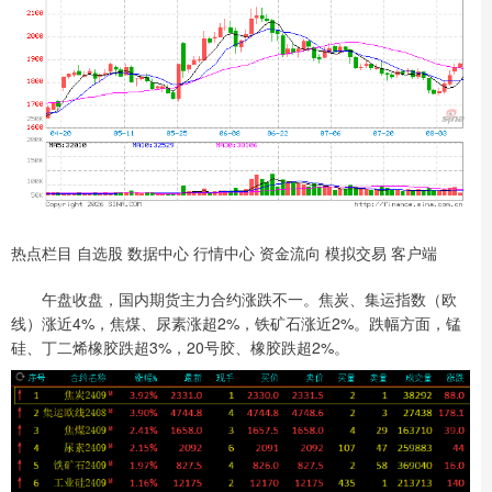
热点栏目 自选股 数据中心 行情中心 资金流向 模拟交易 客户端
午盘收盘，国内期货主力合约涨跌不一。焦炭、集运指数（欧
线）涨近4%，焦煤、尿素涨超2%，铁矿石涨近2%。跌幅方面，锰
硅、丁二烯橡胶跌超3%，20号胶、橡胶跌超2%。