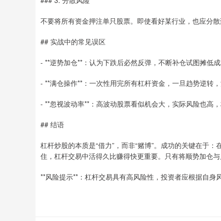
### 3. 分散风险
不要将所有资金押注单只股票。即使看好某行业，也应分散到
## 实战中的常见误区
- **逆势加仓**：认为下跌后必然反弹，不断补仓试图摊低
- **满仓操作**：一次性用完所有杠杆资金，一旦趋势逆转
- **忽视波动率**：高波动股票看似机会大，实际风险也
## 结语
杠杆炒股的本质是“借力”，而非“赌博”。成功的关键在于
住，杠杆交易中活得久比赚得快更重要。只有将顺势加仓与
**风险提示**：杠杆交易具有高风险性，投资者应根据自