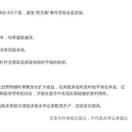
2-3只个股，避免“黑天鹅”事件导致全盘皆输。
成本，结果越套越深。
，没有回旋余地。
高，杠杆交易应选择波动相对平稳的标的。
：在趋势明确时果断加仓扩大收益，在风险来临时及时收手保住本金。记
风险管理有机结合，才能在股市中实现长期稳健的复利增长。
身风险承受能力谨慎决策永华证券配资开户，切勿盲目跟风。
文章为作者独立观点，不代表永华证券观点