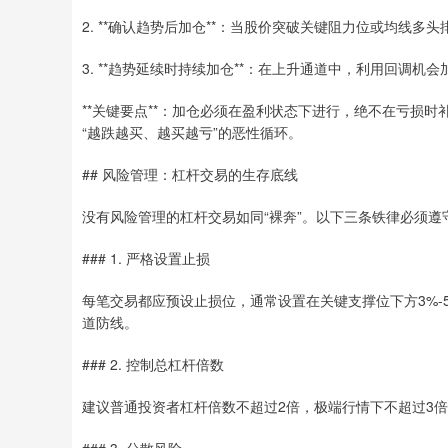
2. **确认趋势后加仓**：当股价突破关键阻力位或均线
3. **趋势延续时持续加仓**：在上升通道中，利用回调机会
**关键要点**：加仓必须在盈利状态下进行，绝不在亏损
“越跌越买、越买越亏”的恶性循环。
## 风险管理：杠杆交易的生存底线
没有风险管理的杠杆交易如同“裸奔”。以下三条铁律必须遵
### 1. 严格设置止损
每笔交易都应预设止损位，通常设置在关键支撑位下方3%
道防线。
### 2. 控制总杠杆倍数
建议普通投资者杠杆倍数不超过2倍，极端行情下不超过3