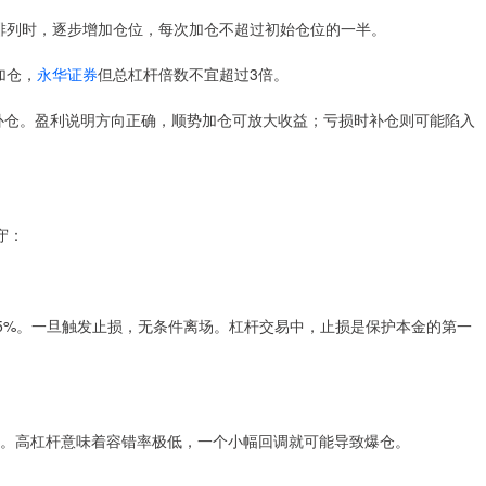
多头排列时，逐步增加仓位，每次加仓不超过初始仓位的一半。
加仓，
永华证券
但总杠杆倍数不宜超过3倍。
时补仓。盈利说明方向正确，顺势加仓可放大收益；亏损时补仓则可能陷入
守：
-5%。一旦触发止损，无条件离场。杠杆交易中，止损是保护本金的第一
倍。高杠杆意味着容错率极低，一个小幅回调就可能导致爆仓。